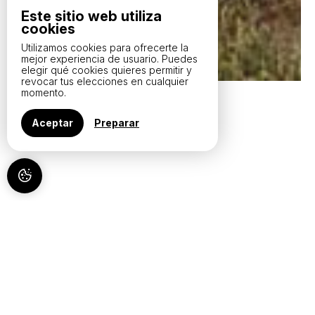
Este sitio web utiliza
cookies
Utilizamos cookies para ofrecerte la
mejor experiencia de usuario. Puedes
elegir qué cookies quieres permitir y
revocar tus elecciones en cualquier
momento.
Aceptar
Preparar
CHÂTEAU CRUZEAU, EN
LIBOURNE
ACERCA DE
Situado en Libourne, en el corazón de la denominación
Saint-Émilion, el Château Cruzeau es una finca familiar