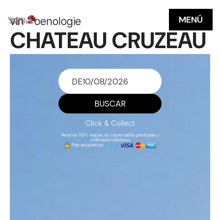
MENÚ
vin - oenologie
CHATEAU CRUZEAU
DE
BUSCAR
Click & Collect
Reservas 100% seguras, las mejores tarifas garantizadas y
confirmación instantánea
Pago asegurado por