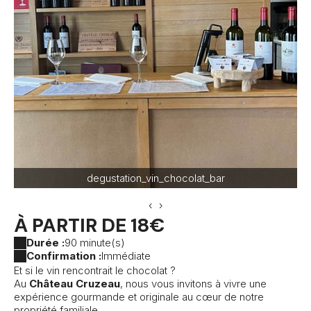
degustation_vin_chocolat_bar
‹
›
À PARTIR DE 18€
Durée :
90 minute(s)
Confirmation :
Immédiate
Et si le vin rencontrait le chocolat ?
Au
Château Cruzeau
, nous vous invitons à vivre une
expérience gourmande et originale au cœur de notre
propriété familiale.